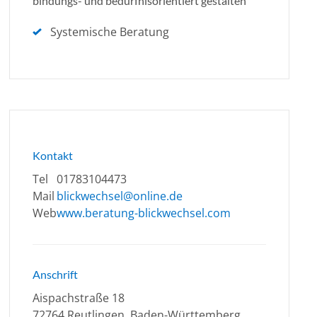
bindungs- und bedürfnisorientiert gestalten
Systemische Beratung
Kontakt
Tel
01783104473
Mail
blickwechsel@online.de
Web
www.beratung-blickwechsel.com
Anschrift
Aispachstraße 18
72764 Reutlingen, Baden-Württemberg