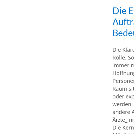
Die 
Auftr
Bede
Die Klär
Rolle. S
immer m
Hoffnun
Personen
Raum sit
oder exp
werden. 
andere 
Ärzte_in
Die Kern