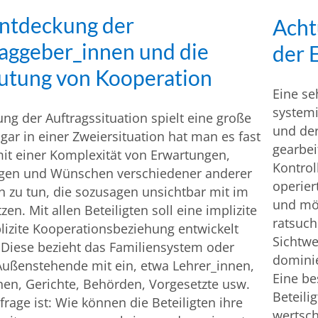
Entdeckung der
Acht
aggeber_innen und die
der 
utung von Kooperation
Eine se
systemi
ung der Auftragssituation spielt eine große
und de
ogar in einer Zweiersituation hat man es fast
gearbei
it einer Komplexität von Erwartungen,
Kontrol
gen und Wünschen verschiedener anderer
operier
 zu tun, die sozusagen unsichtbar mit im
und mög
zen. Mit allen Beteiligten soll eine implizite
ratsuch
lizite Kooperationsbeziehung entwickelt
Sichtwe
Diese bezieht das Familiensystem oder
dominie
Außenstehende mit ein, etwa Lehrer_innen,
Eine be
nen, Gerichte, Behörden, Vorgesetzte usw.
Beteili
frage ist: Wie können die Beteiligten ihre
wertsch