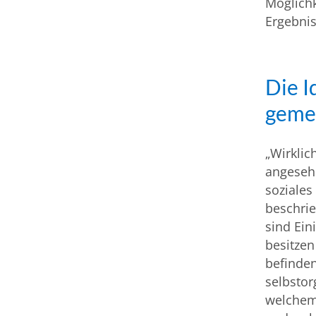
Möglich
Ergebnis
Die I
geme
„Wirklic
angesehe
soziales
beschri
sind Ein
besitzen
befinde
selbstor
welchem 