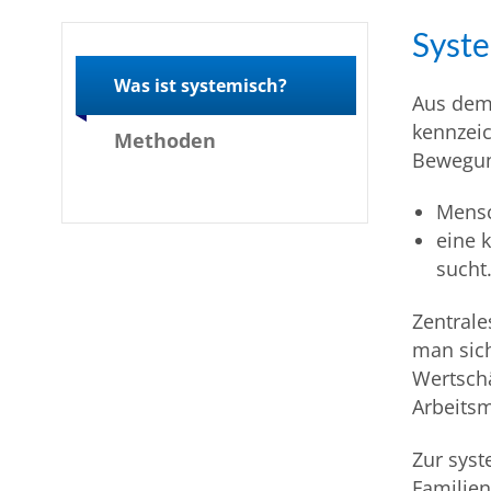
Syst
Was ist systemisch?
Aus dem 
kennzeic
Methoden
Bewegun
Mensc
eine 
sucht
Zentrale
man sic
Wertschä
Arbeitsm
Zur syst
Familie