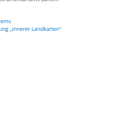
stems
ung „innerer Landkarten“