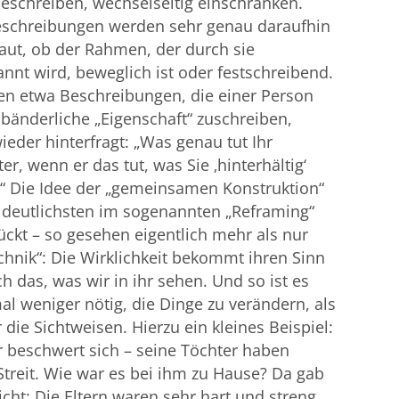
eschreiben, wechselseitig einschränken.
eschreibungen werden sehr genau daraufhin
aut, ob der Rahmen, der durch sie
nnt wird, beweglich ist oder festschreibend.
en etwa Beschreibungen, die einer Person
bänderliche „Eigenschaft“ zuschreiben,
eder hinterfragt: „Was genau tut Ihr
ter, wenn er das tut, was Sie ‚hinterhältig‘
“ Die Idee der „gemeinsamen Konstruktion“
 deutlichsten im sogenannten „Reframing“
ckt – so gesehen eigentlich mehr als nur
chnik“: Die Wirklichkeit bekommt ihren Sinn
ch das, was wir in ihr sehen. Und so ist es
 weniger nötig, die Dinge zu verändern, als
 die Sichtweisen. Hierzu ein kleines Beispiel:
r beschwert sich – seine Töchter haben
Streit. Wie war es bei ihm zu Hause? Da gab
icht: Die Eltern waren sehr hart und streng,