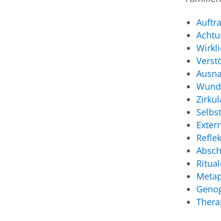
Auftr
Achtu
Wirkl
Verst
Ausna
Wund
Zirku
Selbst
Exter
Refle
Absch
Ritual
Meta
Genog
Thera