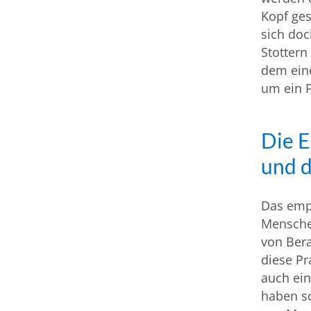
Kopf ges
sich doc
Stottern
dem eine
um ein 
Die 
und d
Das emp
Menschen
von Bera
diese Pr
auch ein
haben so