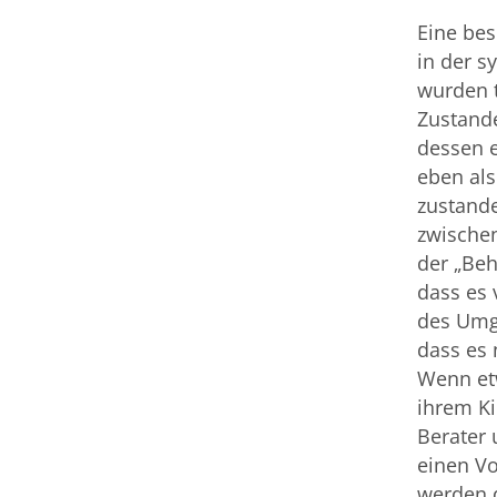
Eine be
in der s
wurden 
Zustand
dessen e
eben als
zustand
zwischen
der „Beh
dass es
des Umga
dass es 
Wenn etw
ihrem Ki
Berater 
einen V
werden d