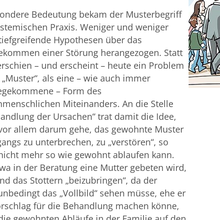
sondere Bedeutung bekam der Musterbegriff
ystemischen Praxis. Weniger und weniger
tiefgreifende Hypothesen über das
ekommen einer Störung herangezogen. Statt
rschien – und erscheint – heute ein Problem
 „Muster“, als eine – wie auch immer
egekommene – Form des
menschlichen Miteinanders. An die Stelle
andlung der Ursachen“ trat damit die Idee,
 vor allem darum gehe, das gewohnte Muster
ngs zu unterbrechen, zu „verstören“, so
nicht mehr so wie gewohnt ablaufen kann.
a in der Beratung eine Mutter gebeten wird,
nd das Stottern „beizubringen“, da der
unbedingt das „Vollbild“ sehen müsse, ehe er
orschlag für die Behandlung machen könne,
ie gewohnten Abläufe in der Familie auf den