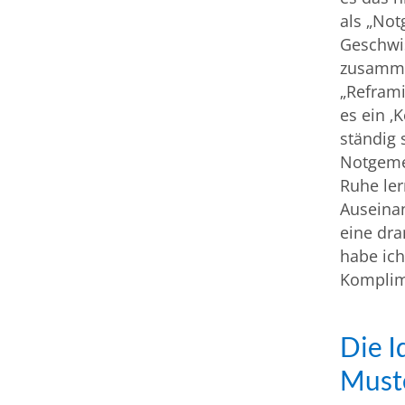
als „Not
Geschwi
zusammen
„Reframi
es ein ‚
ständig 
Notgeme
Ruhe le
Auseinan
eine dra
habe ich
Komplime
Die I
Must