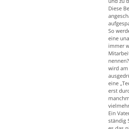
und zu b
Diese B
angesch
aufgespa
So werd
eine una
immer wi
Mitarbei
nennen?
wird am
ausgedrü
eine „Te
erst dur
manchmal
vielmehr
Ein Vate
ständig 
es das n