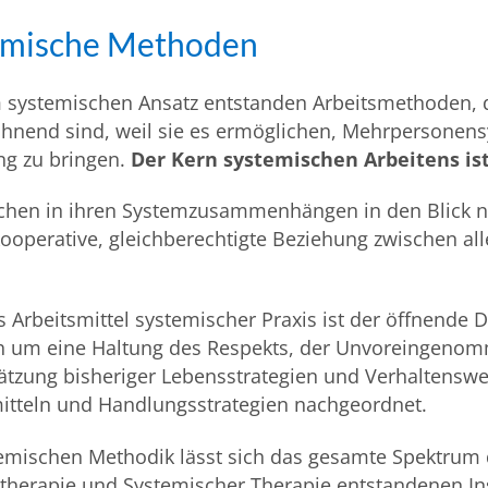
emische Methoden
systemischen Ansatz entstanden Arbeitsmethoden, di
hnend sind, weil sie es ermöglichen, Mehrpersonens
g zu bringen.
Der Kern systemischen Arbeitens is
hen in ihren Systemzusammenhängen in den Blick 
kooperative, gleichberechtigte Beziehung zwischen all
.
s Arbeitsmittel systemischer Praxis ist der öffnende
h um eine Haltung des Respekts, der Unvoreingenomm
tzung bisheriger Lebensstrategien und Verhaltenswei
itteln und Handlungsstrategien nachgeordnet.
emischen Methodik lässt sich das gesamte Spektrum 
ntherapie und Systemischer Therapie entstandenen I