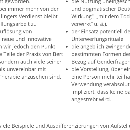
nnt geworden.
die Nutzung uneingesch
abei immer mehr von der
und dogmatischer Deut
lingers Verdienst bleibt
Wirkung“, „mit dem Tode
llungsarbeit zu
verwirkt“ u. ä.).
Auflösung von
der Einsatz potentiell 
r neue und innovative
Unterwerfungsrituale
n wir jedoch den Punkt
die angeblich zwingend
Teile der Praxis von Bert
bestimmten Formen des
 sondern auch viele seiner
Bezug auf Genderfragen, 
ls unvereinbar mit
die Vorstellung, über e
Therapie anzusehen sind,
eine Person mehr teilhaf
Verwendung verabsolut
impliziert, dass keine 
angestrebt wird.
viele Beispiele und Ausdifferenzierungen von Aufstel