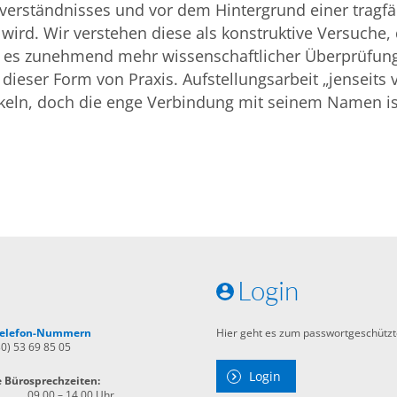
everständnisses und vor dem Hintergrund einer tragf
ird. Wir verstehen diese als konstruktive Versuche,
, es zunehmend mehr wissenschaftlicher Überprüfung 
dieser Form von Praxis. Aufstellungsarbeit „jenseits v
keln, doch die enge Verbindung mit seinem Namen ist
Login
 Telefon-Nummern
Hier geht es zum passwortgeschützt
30) 53 69 85 05
Login
e Bürosprechzeiten:
09.00 – 14.00 Uhr