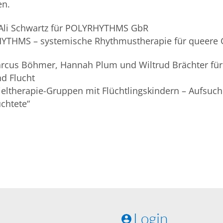
en.
: Ali Schwartz für POLYRHYTHMS GbR
YTHMS – systemische Rhythmustherapie für queere Ge
arcus Böhmer, Hannah Plum und Wiltrud Brächter für
nd Flucht
eltherapie-Gruppen mit Flüchtlingskindern – Aufsuch
üchtete“
Login