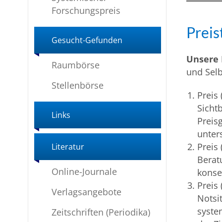
Forschungspreis
Preis
Gesucht-Gefunden
Unsere 
Raumbörse
und Sel
Stellenbörse
Preis 
Sicht
Links
Preis
unter
Preis 
Literatur
Berat
Online-Journale
konse
Preis 
Verlagsangebote
Notsi
syste
Zeitschriften (Periodika)