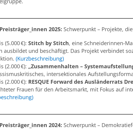
ielgruppe.
Preisträger_innen 2025:
Schwerpunkt – Projekte, di
is (5.000 €):
Stitch by Stitch
, eine Schneiderinnen-Man
n ausbildet und beschäftigt. Das Projekt verbindet 
ktion.
(Kurzbeschreibung)
is (2.000 €):
„Zusammenhalten – Systemaufstellung
assismuskritisches, intersektionales Aufstellungsform
is (2.000 €):
RESQUE Forward des Ausländerrats Dre
chteter Frauen für den Arbeitsmarkt, mit Fokus auf int
beschreibung)
Preisträger_innen 2024:
Schwerpunkt – Demokratiefö