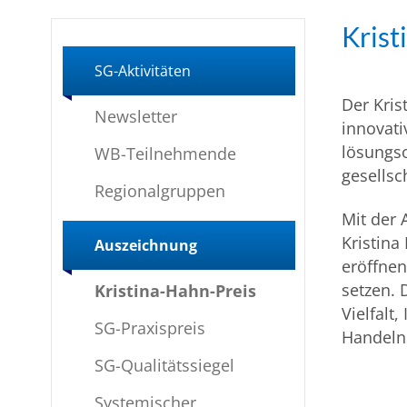
Krist
SG-Aktivitäten
Der Kris
Newsletter
innovati
lösungso
WB-Teilnehmende
gesellsc
Regionalgruppen
Mit der 
Kristina
Auszeichnung
eröffnen
setzen. 
Kristina-Hahn-Preis
Vielfalt
SG-Praxispreis
Handeln
SG-Qualitätssiegel
Systemischer