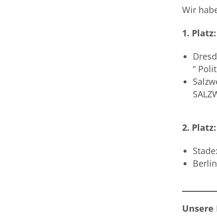
Wir habe
1. Platz:
Dresd
“ Poli
Salz
SALZW
2. Platz:
Stade
Berli
Unsere 