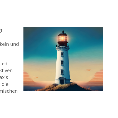
gt
ckeln und
lied
ktiven
axis
 die
temischen