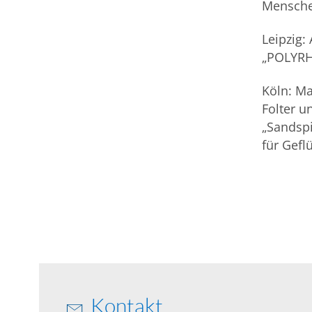
Mensch
Leipzig
„POLYRH
Köln: M
Folter u
„Sandspi
für Gefl
Kontakt