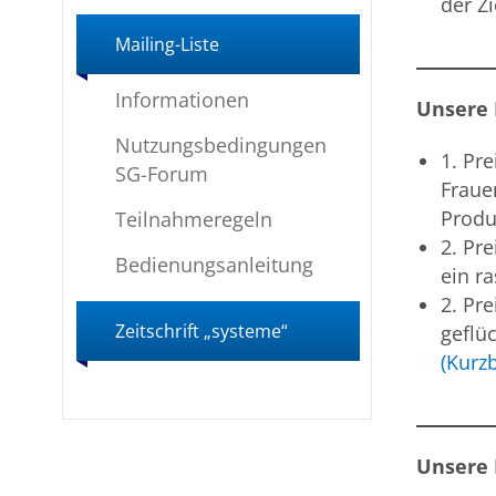
der Z
Mailing-Liste
Informationen
Unsere 
Nutzungsbedingungen
1. Pre
SG-Forum
Fraue
Produ
Teilnahmeregeln
2. Pre
Bedienungsanleitung
ein r
2. Pre
Zeitschrift „systeme“
geflü
(Kurz
Unsere 