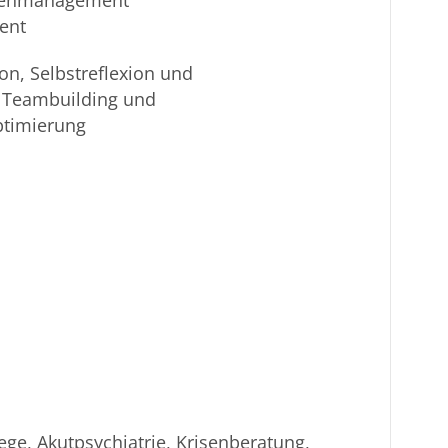
ent
on, Selbstreflexion und
 Teambuilding und
timierung
ege, Akutpsychiatrie, Krisenberatung,