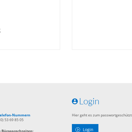
g
Login
 Telefon-Nummern
Hier geht es zum passwortgeschützt
30) 53 69 85 05
Login
e Bürosprechzeiten: