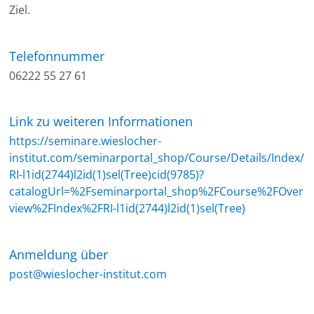
Ziel.
Telefonnummer
06222 55 27 61
Link zu weiteren Informationen
https://seminare.wieslocher-
institut.com/seminarportal_shop/Course/Details/Index/
RI-l1id(2744)l2id(1)sel(Tree)cid(9785)?
catalogUrl=%2Fseminarportal_shop%2FCourse%2FOver
view%2FIndex%2FRI-l1id(2744)l2id(1)sel(Tree)
Anmeldung über
post@wieslocher-institut.com