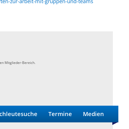
ten-zur-arbeit-mit-gruppen-und-teams
en Mitglieder-Bereich.
chleutesuche
Termine
Medien