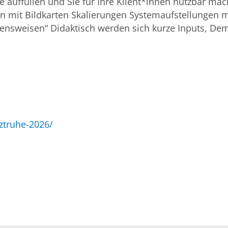
e auffüllen und Sie für Ihre Klient*innen nutzbar m
mit Bildkarten Skalierungen Systemaufstellungen 
hensweisen“ Didaktisch werden sich kurze Inputs, D
tztruhe-2026/