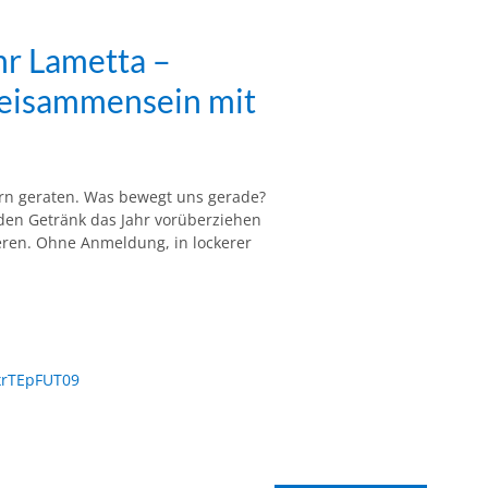
hr Lametta –
 Beisammensein mit
rn geraten. Was bewegt uns gerade?
en Getränk das Jahr vorüberziehen
eren. Ohne Anmeldung, in lockerer
xrTEpFUT09