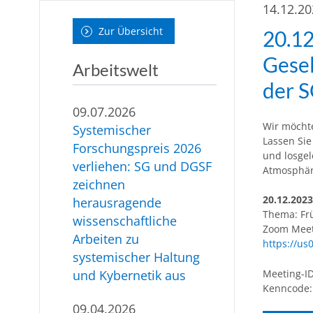
14.12.2
Zur Übersicht
20.12
Gesel
Arbeitswelt
der 
09.07.2026
Wir möcht
Systemischer
Lassen Si
Forschungspreis 2026
und losge
verliehen: SG und DGSF
Atmosphär
zeichnen
20.12.2023
herausragende
Thema: Fr
wissenschaftliche
Zoom Meet
Arbeiten zu
https://
systemischer Haltung
Meeting-ID
und Kybernetik aus
Kenncode:
09.04.2026