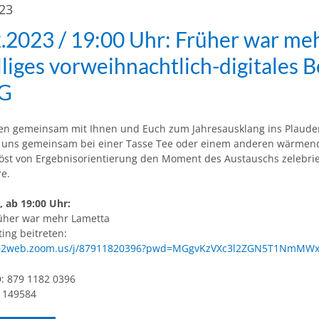
023
.2023 / 19:00 Uhr: Früher war me
liges vorweihnachtlich-digitales
SG
en gemeinsam mit Ihnen und Euch zum Jahresausklang ins Plaude
e uns gemeinsam bei einer Tasse Tee oder einem anderen wärmend
löst von Ergebnisorientierung den Moment des Austauschs zelebri
e.
, ab 19:00 Uhr:
üher war mehr Lametta
ing beitreten:
us02web.zoom.us/j/87911820396?pwd=MGgvKzVXc3l2ZGN5T1NmMW
: 879 1182 0396
 149584