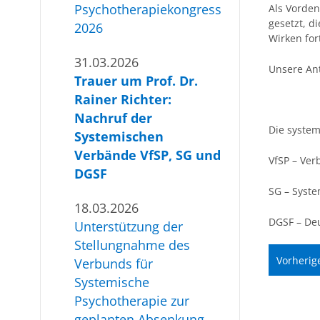
Psychotherapiekongress
Als Vorden
gesetzt, d
2026
Wirken for
31.03.2026
Unsere Ant
Trauer um Prof. Dr.
Rainer Richter:
Nachruf der
Die syste
Systemischen
Verbände VfSP, SG und
VfSP – Ver
DGSF
SG – Syste
18.03.2026
DGSF –
Deu
Unterstützung der
Stellungnahme des
Vorherig
Verbunds für
Systemische
Psychotherapie zur
geplanten Absenkung