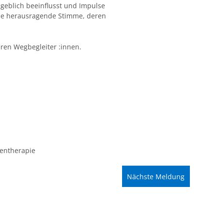
ßgeblich beeinflusst und Impulse
 eine herausragende Stimme, deren
eren Wegbegleiter :innen.
ientherapie
Nächste Meldung