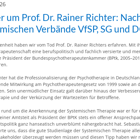
026
r um Prof. Dr. Rainer Richter: Nac
emischen Verbände VfSP, SG und 
fenheit haben wir vom Tod Prof. Dr. Rainer Richters erfahren. Mit i
apeutenschaft eine berufspolitisch und fachlich versierte und me
e Präsident der Bundespsychotherapeutenkammer (BPtk, 2005–2015
ren.
hter hat die Professionalisierung der Psychotherapie in Deutschla
ende Mitwirkung am Psychotherapeutengesetz von 1999 sowie an d
n. Sein unermüdlicher Einsatz galt darüber hinaus der Verbesser
apie und der Verkürzung der Wartezeiten für Betroffene.
s rund um die Anerkennung der Systemischen Therapie war er für 
iner Amtsteit als Präsident der BPtK stets ein offener Ansprechpar
spolitik ganz hanseatisch unverblümt nähergebracht hat. Sebasti
hrte uns, dass die gute Studienlage der Systemischen Therapie alle
Stakeholder überzeugt werden müssen und diesen Tipp haben wir 