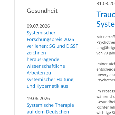
31.03.2
Gesundheit
Traue
Syst
09.07.2026
Systemischer
Mit Betrof
Forschungspreis 2026
Psychother
verliehen: SG und DGSF
langjährig
zeichnen
von 79 Jah
herausragende
Rainer Ric
wissenschaftliche
entscheid
Arbeiten zu
unvergesse
systemischer Haltung
Psychother
und Kybernetik aus
Im Prozes
während se
19.06.2026
Gesundheit
Systemische Therapie
Richter le
auf dem Deutschen
wichtige 