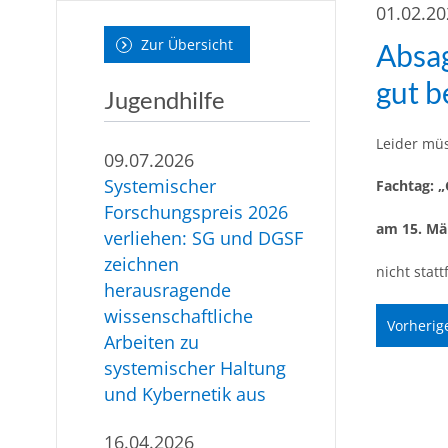
01.02.2
Zur Übersicht
Absag
gut b
Jugendhilfe
Leider müs
09.07.2026
Systemischer
Fachtag:
„
Forschungspreis 2026
am 15. Mä
verliehen: SG und DGSF
zeichnen
nicht statt
herausragende
wissenschaftliche
Vorherig
Arbeiten zu
systemischer Haltung
und Kybernetik aus
16.04.2026